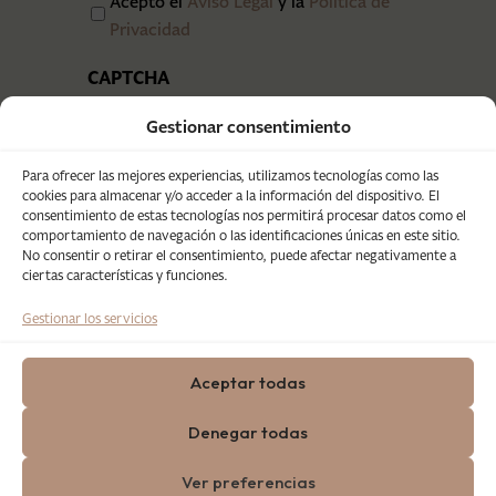
Acepto el
Aviso Legal
y la
Política de
Privacidad
CAPTCHA
Gestionar consentimiento
Para ofrecer las mejores experiencias, utilizamos tecnologías como las
cookies para almacenar y/o acceder a la información del dispositivo. El
consentimiento de estas tecnologías nos permitirá procesar datos como el
comportamiento de navegación o las identificaciones únicas en este sitio.
No consentir o retirar el consentimiento, puede afectar negativamente a
ciertas características y funciones.
Gestionar los servicios
Aceptar todas
Copyright © 2025 Eventos Grupo
Denegar todas
Salamandra. Todos los derechos reservados.
Desarrollado por
Lacomunicación
.
Aviso
Ver preferencias
Legal
|
Condiciones de uso
|
Política de