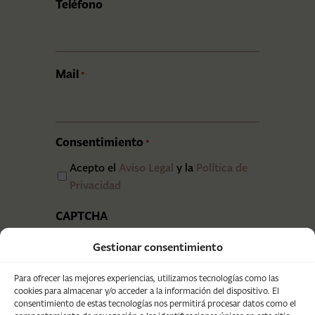
Teléfono
Mail
*
Consentimiento
*
Acepto el
Aviso Legal
y la
Política de
Privacidad
CAPTCHA
Gestionar consentimiento
Para ofrecer las mejores experiencias, utilizamos tecnologías como las
cookies para almacenar y/o acceder a la información del dispositivo. El
consentimiento de estas tecnologías nos permitirá procesar datos como el