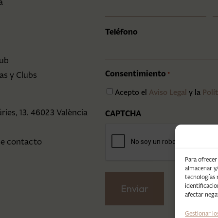
a
Teléfono
lub
Consentimiento
las y Clubs
*
Acepto el
Aviso Legal
y la
Polí
ries, 13. 46023 València
CAPTCHA
7
de contacto
Para ofrecer
almacenar y/
tecnologías
identificaci
afectar nega
Gestionar lo