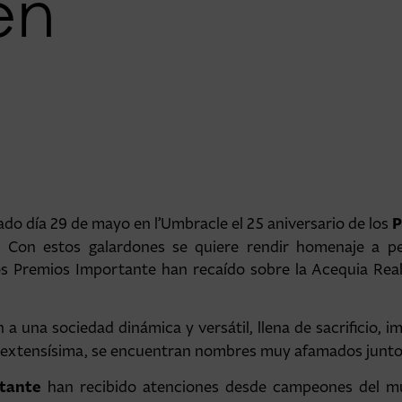
en
P
ado día 29 de mayo en l’Umbracle el 25 aniversario de los
. Con estos galardones se quiere rendir homenaje a pe
os Premios Importante han recaído sobre la Acequia Real d
a una sociedad dinámica y versátil, llena de sacrificio, i
 es extensísima, se encuentran nombres muy afamados junt
tante
han recibido atenciones desde campeones del mun