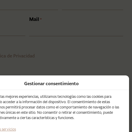
Mail
*
tica de Privacidad
Gestionar consentimiento
 las mejores experiencias, utilizamos tecnologías como las cookies para
o acceder a la información del dispositivo. El consentimiento de estas
 nos permitirá procesar datos como el comportamiento de navegación o las
ones únicas en este sitio. No consentir o retirar el consentimiento, puede
tivamente a ciertas características y funciones.
s servicios