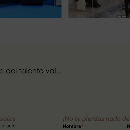
L’Umbracle acoge la gran noche del talento valenciano
salas
¡No te pierdas nada de
mbracle
Nombre
N
*