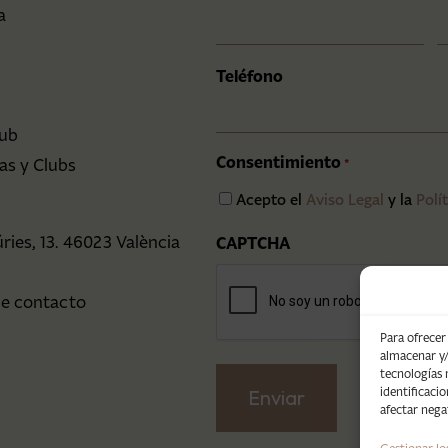
a
Teléfono
lub
Consentimiento
las y Clubs
*
Acepto el
Aviso Legal
y la
Polí
ries, 13. 46023 València
CAPTCHA
7
de contacto
Para ofrecer
almacenar y/
tecnologías
identificaci
afectar nega