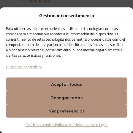
Gestionar consentimiento
Para ofrecer las mejores experiencias, utilizamos tecnologías como las
L´Umbracle se ha convertido esta noche
cookies para almacenar y/o acceder a la información del dispositivo. El
primera gala de los
en el escenario la
consentimiento de estas tecnologías nos permitirá procesar datos como el
comportamiento de navegación o las identificaciones únicas en este sitio.
Premios Salamandra
,
unos galardones
No consentir o retirar el consentimiento, puede afectar negativamente a
impulsados por el Grupo de ocio
ciertas características y funciones.
Salamandra para reconocer a los
Gestionar los servicios
profesionales valencianos más
importantes del año en seis categorías
ciencia, música, cine, artes
diferentes:
Aceptar todas
vivas, deporte y gastronomía.
El acto ha
Denegar todas
estado conducido por el presentador de
televisión Loren Donat y ha contado con
Ver preferencias
una actuación especial a cargo de Anouk,
una de las artistas revelación del
Política de cookies
Política de Privacidad
Aviso Legal
panorama musical de València.